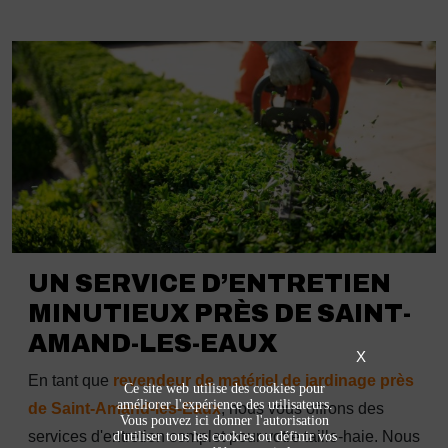
UN SERVICE D’ENTRETIEN
MINUTIEUX PRÈS DE SAINT-
AMAND-LES-EAUX
X
En tant que
revendeur de matériel de jardinage près
Ce site web utilise des cookies pour
améliorer l'expérience des utilisateurs.
de Saint-Amand-les-Eaux
, nous vous offrons des
Vous pouvez ici donner l'autorisation
services d'entretien complet pour votre taille-haie. Nous
d'utiliser tous les cookies ou définir vos