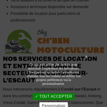
Tarifs adaptés à la durée et au type de chantier
Assistance technique disponible sur demande
Possibilité de location pour particuliers et
professionnels
X
NOS SERVICES DE LOCATION
ET ENTRETIEN DANS LE
Ce site web utilise des cookies pour
améliorer l'expérience des utilisateurs.
SECTEUR DE CONDÉ-SUR-
Vous pouvez ici donner l'autorisation
d'utiliser tous les cookies ou définir vos
L’ESCAUT
propres préférences via la
personnalisation.
Nous intervenons régulièrement à
Condé-sur-l’Escaut
et
dans les communes voisines telles que Péruwelz, Antoing,
TOUT ACCEPTER
Vieux-Condé, Saint-Amand-les-Eaux et Valenciennes. Que
Personnaliser