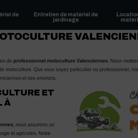
riel de
Entretien de matériel de
Locatio
jardinage
matéri
OTOCULTURE VALENCIENN
ices de
professionnel motoculture Valenciennes
. Nous mettons
iel de motoculture. Que vous soyez particulier ou professionnel
enciennes et ses environs.
CULTURE ET
 À
iennes
, nous assurons un
age et agricoles. Notre