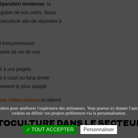
éparation tondeuse
, la
gulier de vos outils. Nous
toculture afin de répondre à
et tronçonneuses
durée de vie de vos
é à vos projets
e à court ou long terme
pement le plus adapté
use Valenciennes
et obtenir
okies pour améliorer l'expérience des utilisateurs. Vous pouvez ici donner l'autor
cookies ou définir vos propres préférences via la personnalisation.
TOCULTURE DANS LE SECTEU
TOUT ACCEPTER
Personnaliser