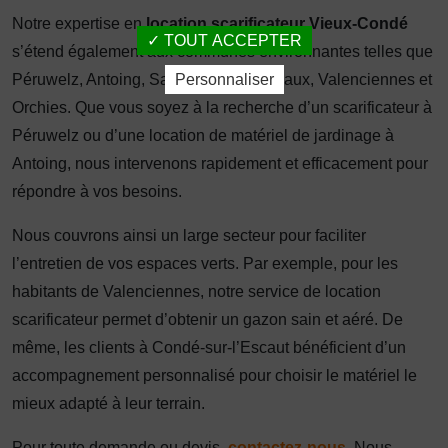
Notre expertise en
location scarificateur Vieux-Condé
TOUT ACCEPTER
s’étend également aux communes environnantes telles que
Péruwelz, Antoing, Saint-Amand-les-Eaux, Valenciennes et
Personnaliser
Orchies. Que vous soyez à la recherche d’un scarificateur à
Péruwelz ou d’une location de matériel de jardinage à
Antoing, nous intervenons rapidement et efficacement pour
répondre à vos besoins.
Nous couvrons ainsi un large secteur pour faciliter
l’entretien de vos espaces verts. Par exemple, pour les
habitants de Valenciennes, notre service de location
scarificateur permet d’obtenir un gazon sain et aéré. De
même, les clients à Condé-sur-l’Escaut bénéficient d’un
accompagnement personnalisé pour choisir le matériel le
mieux adapté à leur terrain.
Pour toute demande ou devis,
contactez-nous
. Nous