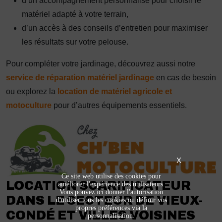
d’un accompagnement personnalisé pour choisir le
matériel adapté à votre terrain,
d’un accès à des conseils d’entretien pour maximiser
les résultats sur votre pelouse.
Pour compléter votre jardinage, découvrez aussi notre
service de réparation matériel jardinage
en cas de besoin
ou explorez la
location de matériel agricole et
motoculture
pour d’autres équipements essentiels.
X
Ce site web utilise des cookies pour
LOCATION SCARIFICATEUR
améliorer l'expérience des utilisateurs.
Vous pouvez ici donner l'autorisation
DANS LE SECTEUR DE VIEUX-
d'utiliser tous les cookies ou définir vos
propres préférences via la
CONDÉ ET VILLES VOISINES
personnalisation.