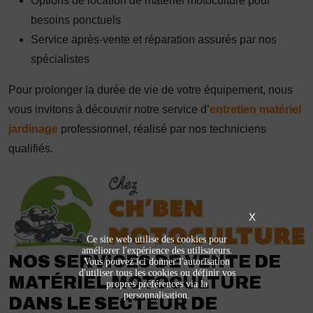
Options de location de matériel motoculture pour
besoins ponctuels
Service après-vente et réparation assurés par nos
spécialistes
Pour prolonger la durée de vie de votre équipement, nous
vous invitons à découvrir notre service d’
entretien matériel
jardinage
professionnel, réalisé par nos techniciens
qualifiés.
X
Ce site web utilise des cookies pour
améliorer l'expérience des utilisateurs.
NOS SERVICES DE VENTE DE
Vous pouvez ici donner l'autorisation
d'utiliser tous les cookies ou définir vos
MATÉRIEL MOTOCULTURE
propres préférences via la
personnalisation.
DANS LE SECTEUR DE