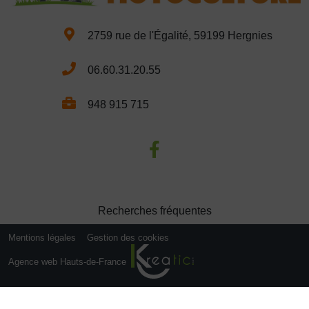
2759 rue de l'Égalité, 59199 Hergnies
06.60.31.20.55
948 915 715
Recherches fréquentes
Mentions légales
Gestion des cookies
Agence web Hauts-de-France