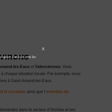
X
NVIRONS
isation d'utiliser tous les
Amand-les-Eaux
et
Valenciennes
. Vous
 à chaque situation locale. Par exemple, nous
uliers à Saint-Amand-les-Eaux.
uf et occasion
ainsi que l’
entretien du
s demandes dans le secteur d’Orchies et ses