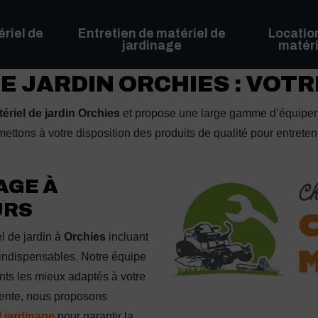
riel de
Entretien de matériel de
Locatio
jardinage
matéri
E JARDIN ORCHIES : VOT
ériel de jardin Orchies
et propose une large gamme d’équipem
mettons à votre disposition des produits de qualité pour entret
AGE À
URS
l de jardin à
Orchies
incluant
 indispensables. Notre équipe
ts les mieux adaptés à votre
vente, nous proposons
l jardinage
pour garantir la