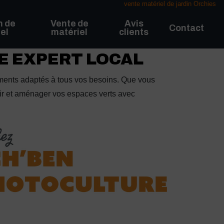
vente matériel de jardin Orchies
n de
Vente de
Avis
Contact
el
matériel
clients
RE EXPERT LOCAL
ents adaptés à tous vos besoins. Que vous
enir et aménager vos espaces verts avec