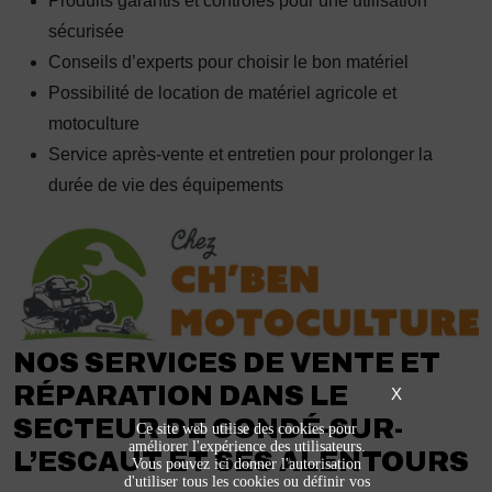
Produits garantis et contrôlés pour une utilisation
sécurisée
Conseils d’experts pour choisir le bon matériel
Possibilité de location de matériel agricole et
motoculture
Service après-vente et entretien pour prolonger la
durée de vie des équipements
NOS SERVICES DE VENTE ET
RÉPARATION DANS LE
X
SECTEUR DE CONDÉ-SUR-
Ce site web utilise des cookies pour
améliorer l'expérience des utilisateurs.
L’ESCAUT ET SES ALENTOURS
Vous pouvez ici donner l'autorisation
d'utiliser tous les cookies ou définir vos