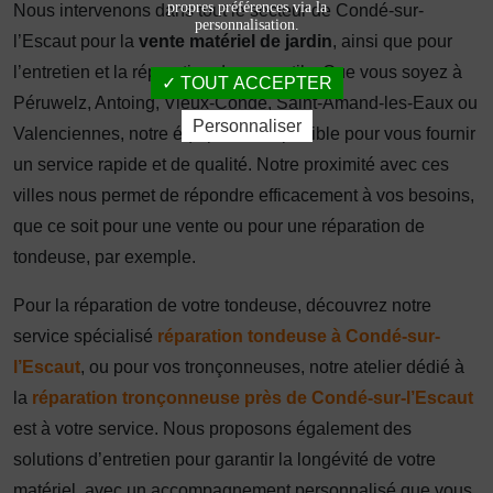
propres préférences via la
Nous intervenons dans tout le secteur de Condé-sur-
personnalisation.
l’Escaut pour la
vente matériel de jardin
, ainsi que pour
l’entretien et la réparation de vos outils. Que vous soyez à
TOUT ACCEPTER
Péruwelz, Antoing, Vieux-Condé, Saint-Amand-les-Eaux ou
Personnaliser
Valenciennes, notre équipe est disponible pour vous fournir
un service rapide et de qualité. Notre proximité avec ces
villes nous permet de répondre efficacement à vos besoins,
que ce soit pour une vente ou pour une réparation de
tondeuse, par exemple.
Pour la réparation de votre tondeuse, découvrez notre
service spécialisé
réparation tondeuse à Condé-sur-
l’Escaut
, ou pour vos tronçonneuses, notre atelier dédié à
la
réparation tronçonneuse près de Condé-sur-l’Escaut
est à votre service. Nous proposons également des
solutions d’entretien pour garantir la longévité de votre
matériel, avec un accompagnement personnalisé que vous