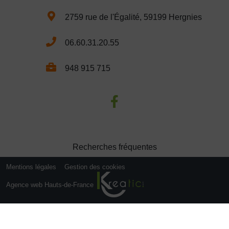
2759 rue de l'Égalité, 59199 Hergnies
06.60.31.20.55
948 915 715
Recherches fréquentes
Mentions légales
Gestion des cookies
Agence web Hauts-de-France