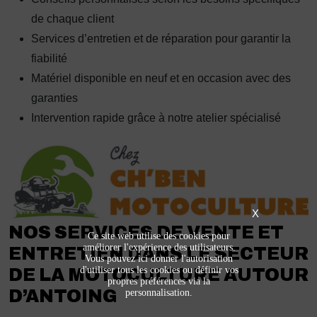
de chaque client
Services d’entretien et de réparation pour garantir la
fiabilité
Matériel disponible en neuf et en occasion avec des
garanties
Intervention rapide grâce à notre atelier spécialisé
X
NOS SERVICES DE VENTE ET
Ce site web utilise des cookies pour
améliorer l'expérience des utilisateurs.
ENTRETIEN DANS LE SECTEUR
Vous pouvez ici donner l'autorisation
d'utiliser tous les cookies ou définir vos
DE LA MOTOCULTURE AUTOUR
propres préférences via la
D’ANTOING
personnalisation.