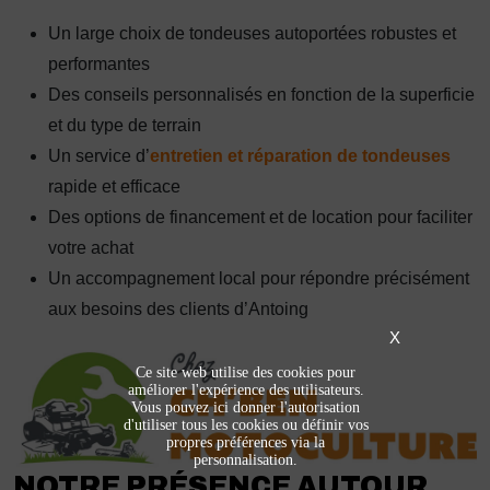
Un large choix de tondeuses autoportées robustes et
performantes
Des conseils personnalisés en fonction de la superficie
et du type de terrain
Un service d’
entretien et réparation de tondeuses
rapide et efficace
Des options de financement et de location pour faciliter
votre achat
Un accompagnement local pour répondre précisément
aux besoins des clients d’Antoing
X
Ce site web utilise des cookies pour
améliorer l'expérience des utilisateurs.
Vous pouvez ici donner l'autorisation
d'utiliser tous les cookies ou définir vos
propres préférences via la
personnalisation.
NOTRE PRÉSENCE AUTOUR