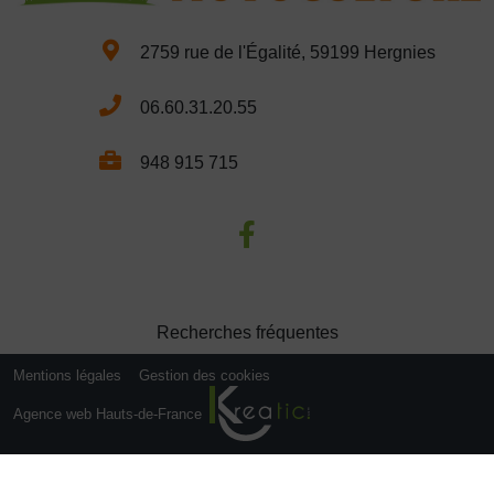
2759 rue de l'Égalité, 59199 Hergnies
06.60.31.20.55
948 915 715
Recherches fréquentes
Mentions légales
Gestion des cookies
Agence web Hauts-de-France