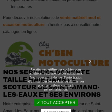
temporaires
Pour découvrir nos solutions de
vente matériel neuf et
occasion motoculture
, n’hésitez pas à consulter notre
catalogue en ligne.
X
Ce site web utilise des cookies pour
NOS SERVICES DE VENTE
améliorer l'expérience des utilisateurs.
Vous pouvez ici donner l'autorisation
TAILLE HAIE DANS LE
d'utiliser tous les cookies ou définir vos
propres préférences via la
SECTEUR DE SAINT-AMAND-
personnalisation.
LES-EAUX ET SES ENVIRONS
TOUT ACCEPTER
Notre entreprise intervient dans tout le secteur de Saint-
Amand-les-Eaux pour la
vente taille haie
, ainsi que dans