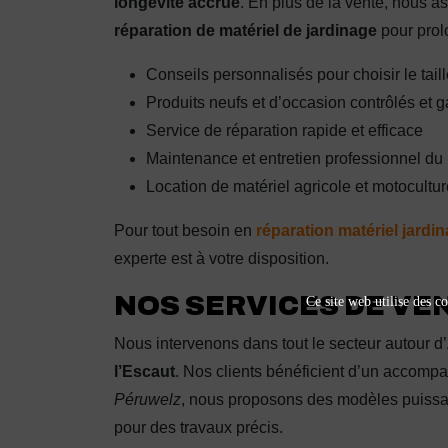
longévité accrue
. En plus de la vente, nous 
réparation de matériel de jardinage
pour prolo
Conseils personnalisés pour choisir le tail
Produits neufs et d’occasion contrôlés et g
Service de réparation rapide et efficace
Maintenance et entretien professionnel du 
Location de matériel agricole et motocultu
Pour tout besoin en
réparation matériel jardi
experte est à votre disposition.
NOS SERVICES DE VEN
Ce site web utilise des co
Nous intervenons dans tout le secteur autour 
l’Escaut
. Nos clients bénéficient d’un accomp
Péruwelz
, nous proposons des modèles puissan
pour des travaux précis.