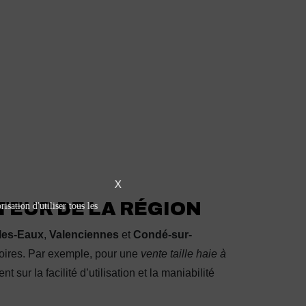
X
TEUR DE LA RÉGION
isation d'utiliser tous les
les-Eaux
,
Valenciennes
et
Condé-sur-
toires. Par exemple, pour une
vente taille haie à
t sur la facilité d’utilisation et la maniabilité