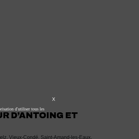
X
isation d'utiliser tous les
R D’ANTOING ET
uwelz, Vieux-Condé, Saint-Amand-les-Eaux,