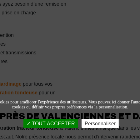
us ayez besoin d’une remise en
 prise en charge
vention
nes
et transmissions
ures
 jardinage
pour tous vos
ration tondeuse
pour un
okies pour améliorer l'expérience des utilisateurs. Vous pouvez ici donner l'autor
cookies ou définir vos propres préférences via la personnalisation.
PRÈS DE VALENCIENNES ET 
TOUT ACCEPTER
Personnaliser
aration tracteur tondeuse
à Valenciennes ainsi que dans les v
aut. Notre présence locale nous permet d’intervenir rapidement