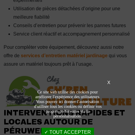
expérimentés
Utilisation de pièces détachées d’origine pour une
meilleure fiabilité
Conseils d’entretien pour prévenir les pannes futures
Service client réactif et accompagnement personnalisé
Pour compléter votre équipement, découvrez aussi notre
offre de
services d’entretien matériel jardinage
qui vous
assure un matériel toujours prêt à l’usage.
X
Ce site web utilise des cookies pour
améliorer l'expérience des utilisateurs.
Vous pouvez ici donner l'autorisation
d'utiliser tous les cookies ou définir vos
INTERVENTIONS RAPIDES ET
propres préférences via la
personnalisation.
LOCALES AUTOUR DE
PÉRUWELZ
TOUT ACCEPTER