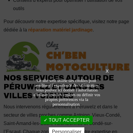
Conseils d’experts pour optimiser l’utilisation de vos
outils
Pour découvrir notre expertise spécifique, visitez notre page
dédiée à la
réparation matériel jardinage
.
X
NOS SERVICES AUTOUR DE
Ce site web utilise des cookies pour
PÉRUWELZ ET DANS LES
améliorer l'expérience des utilisateurs.
Vous pouvez ici donner l'autorisation
VILLES VOISINES
d'utiliser tous les cookies ou définir vos
propres préférences via la
personnalisation.
Nous intervenons régulièrement à Péruwelz et dans le
secteur de villes proches comme Antoing, Vieux-Condé,
TOUT ACCEPTER
Saint-Amand-les-Eaux, Valenciennes et Condé-sur-
l’Escaut. Chaque zone bénéficie de notre expertise en
Personnaliser