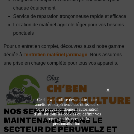
chaque équipement
Service de réparation tronçonneuse rapide et efficace
Location de matériel agricole léger pour vos besoins
ponctuels
Pour un entretien complet, découvrez aussi notre gamme
dédiée à
l’entretien matériel jardinage
. Nous assurons
une prise en charge complète pour tous vos appareils.
X
Ce site web utilise des cookies pour
améliorer l'expérience des utilisateurs.
Vous pouvez ici donner l'autorisation
NOS SERVICES DE
d'utiliser tous les cookies ou définir vos
MAINTENANCE DANS LE
propres préférences via la
personnalisation.
SECTEUR DE PÉRUWELZ ET